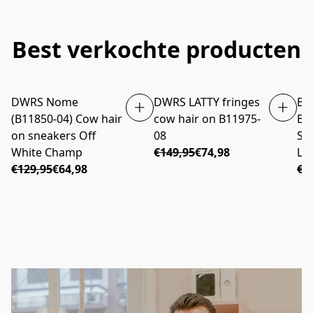
Best verkochte producten
DWRS Nome
DWRS LATTY fringes
Ba
AANBIEDING
AANBIEDING
(B11850-04) Cow hair
cow hair on B11975-
Bib
on sneakers Off
08
Sa
White Champ
€149,95
€74,98
Le
€129,95
€64,98
€1