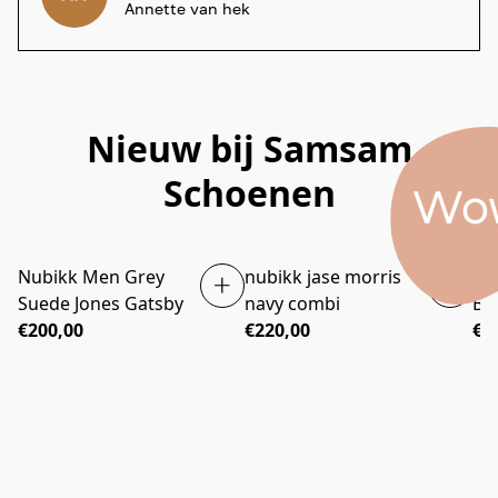
Annette van hek
Nieuw bij Samsam
Schoenen
Wo
Nubikk Men Grey
nubikk jase morris
ba
Suede Jones Gatsby
navy combi
Bli
€200,00
€220,00
€1